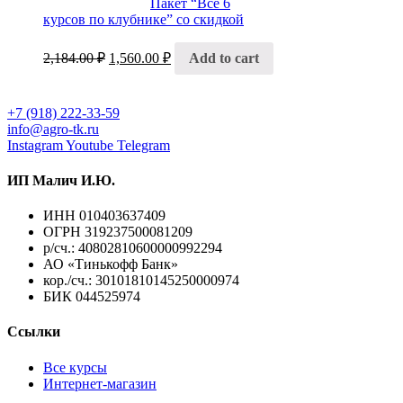
Пакет “Все 6
курсов по клубнике” со скидкой
2,184.00
₽
1,560.00
₽
Add to cart
+7 (918) 222-33-59
info@agro-tk.ru
Instagram
Youtube
Telegram
ИП Малич И.Ю.​
ИНН 010403637409
ОГРН 319237500081209
р/сч.: 40802810600000992294
АО «Тинькофф Банк»
кор./сч.: 30101810145250000974
БИК 044525974
Ссылки
Все курсы
Интернет-магазин