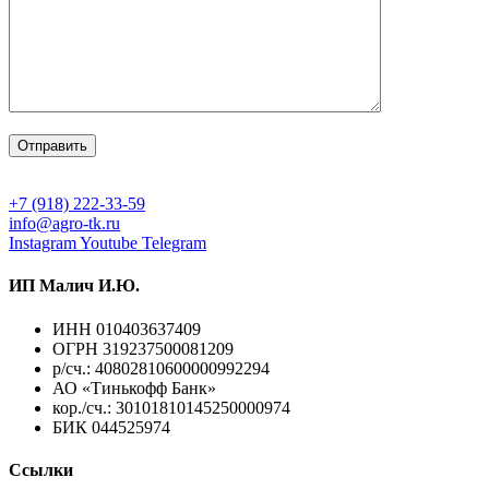
+7 (918) 222-33-59
info@agro-tk.ru
Instagram
Youtube
Telegram
ИП Малич И.Ю.​
ИНН 010403637409
ОГРН 319237500081209
р/сч.: 40802810600000992294
АО «Тинькофф Банк»
кор./сч.: 30101810145250000974
БИК 044525974
Ссылки