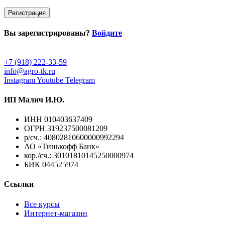
Вы зарегистрированы?
Войдите
+7 (918) 222-33-59
info@agro-tk.ru
Instagram
Youtube
Telegram
ИП Малич И.Ю.​
ИНН 010403637409
ОГРН 319237500081209
р/сч.: 40802810600000992294
АО «Тинькофф Банк»
кор./сч.: 30101810145250000974
БИК 044525974
Ссылки
Все курсы
Интернет-магазин