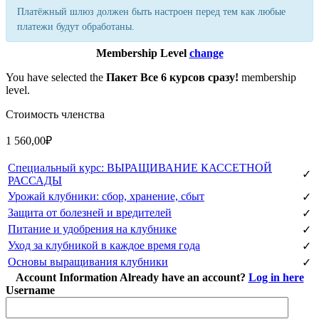
Платёжный шлюз должен быть настроен перед тем как любые
платежи будут обработаны.
Membership Level
change
You have selected the
Пакет Все 6 курсов сразу!
membership
level.
Стоимость членства
1 560,00₽
Специальный курс: ВЫРАЩИВАНИЕ КАССЕТНОЙ
✓
РАССАДЫ
Урожай клубники: сбор, хранение, сбыт
✓
Защита от болезней и вредителей
✓
Питание и удобрения на клубнике
✓
Уход за клубникой в каждое время года
✓
Основы выращивания клубники
✓
Account Information
Already have an account?
Log in here
Username