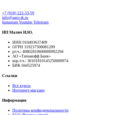
+7 (918) 222-33-59
info@agro-tk.ru
Instagram
Youtube
Telegram
ИП Малич И.Ю.​
ИНН 010403637409
ОГРН 319237500081209
р/сч.: 40802810600000992294
АО «Тинькофф Банк»
кор./сч.: 30101810145250000974
БИК 044525974
Ссылки
Все курсы
Интернет-магазин
Информация
Политика конфиденциальности
FAQ (Вопрос-ответ)