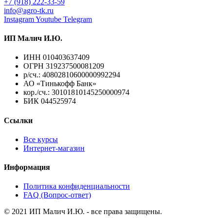
+7 (918) 222-33-59
info@agro-tk.ru
Instagram
Youtube
Telegram
ИП Малич И.Ю.​
ИНН 010403637409
ОГРН 319237500081209
р/сч.: 40802810600000992294
АО «Тинькофф Банк»
кор./сч.: 30101810145250000974
БИК 044525974
Ссылки
Все курсы
Интернет-магазин
Информация
Политика конфиденциальности
FAQ (Вопрос-ответ)
© 2021 ИП Малич И.Ю. - все права защищены.