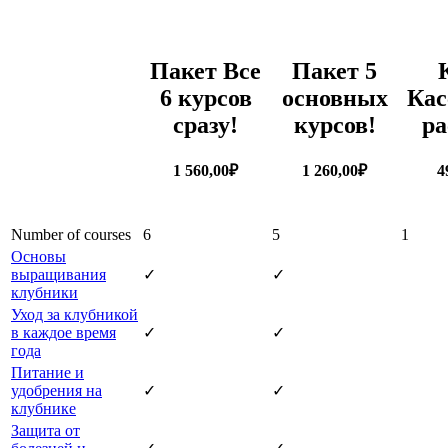
Пакет Все
Пакет 5
6 курсов
основных
Кас
сразу!
курсов!
ра
1 560,00₽
1 260,00₽
4
Number of courses
6
5
1
Основы
выращивания
✓
✓
клубники
Уход за клубникой
в каждое время
✓
✓
года
Питание и
удобрения на
✓
✓
клубнике
Защита от