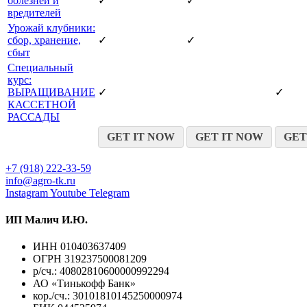
болезней и
✓
✓
вредителей
Урожай клубники:
сбор, хранение,
✓
✓
сбыт
Специальный
курс:
ВЫРАЩИВАНИЕ
✓
✓
КАССЕТНОЙ
РАССАДЫ
GET IT NOW
GET IT NOW
GET
+7 (918) 222-33-59
info@agro-tk.ru
Instagram
Youtube
Telegram
ИП Малич И.Ю.​
ИНН 010403637409
ОГРН 319237500081209
р/сч.: 40802810600000992294
АО «Тинькофф Банк»
кор./сч.: 30101810145250000974